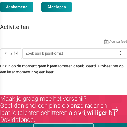
Aankomend
Afgelopen
Activiteiten
Agenda feed
Filter
Er zijn op dit moment geen bijeenkomsten gepubliceerd. Probeer het op
een later moment nog een keer.
Maak je graag mee het verschil?
Geef dan snel een ping op onze radar en
laat je talenten schitteren als
vrijwilliger
bij
Davidsfonds.